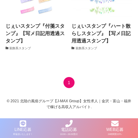
じぇいスタンプ『付箋スタ
じぇいスタンプ『ハート散
ンプ』【写メ日記用透過ス
らしスタンプ』【写メ日記
タンプ】
用透過スタンプ】
装飾系スタンプ
装飾系スタンプ
1
©
2021 北陸の風俗グループ【J-MAX Group】女性求人｜金沢・富山・福井
で稼げる高収入アルバイト.
LINE応募
電話応募
WEB応募
即返信いたします！
10:00～26:00受付
24時間受付中♪