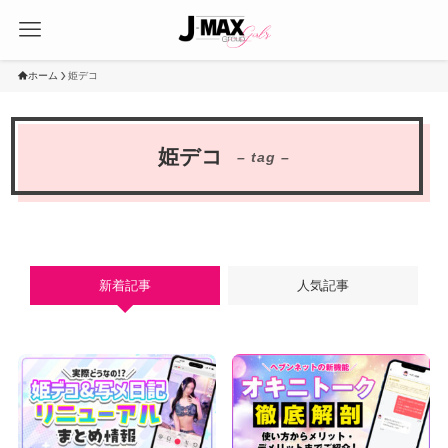
ホーム
姫デコ
姫デコ
– tag –
新着記事
人気記事