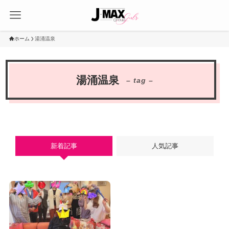
ホーム
湯涌温泉
湯涌温泉
– tag –
新着記事
人気記事