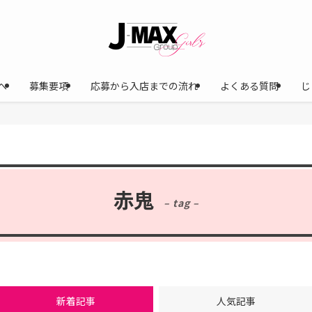
へ
募集要項
応募から入店までの流れ
よくある質問
じ
赤鬼
– tag –
新着記事
人気記事