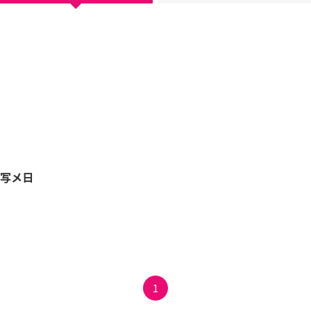
写メ日
1