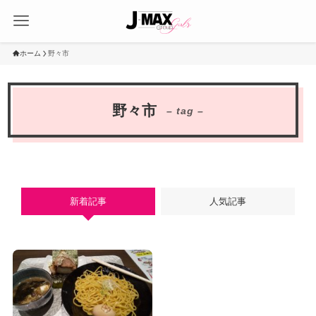
ホーム
野々市
野々市
– tag –
新着記事
人気記事