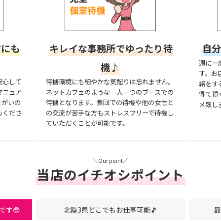
方にも
キレイな事務所でゆったり待
自分
週に一
機♪
す。お
安心して
待機環境にも細やかな気配りは忘れません。
絡をす
マニュア
ネットカフェのような一人一つのブースでの
得て頂
まがいの
待機となります。集団での待機や他の女性と
メ致し
心くださ
の交流が苦手な方もストレスフリーで待機し
ていただくことが可能です。
＼Our point／
当店のイチオシポイント
です😎
北陸3県どこでもお仕事可能🎵
最