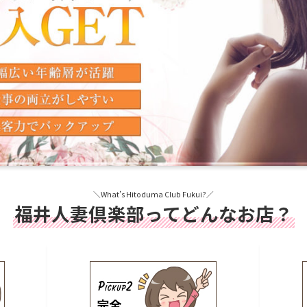
＼What’s Hitoduma Club Fukui?／
福井人妻倶楽部ってどんなお店？